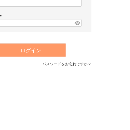
(
必
須
)
(
必
須
)
ログイン
パスワードをお忘れですか？