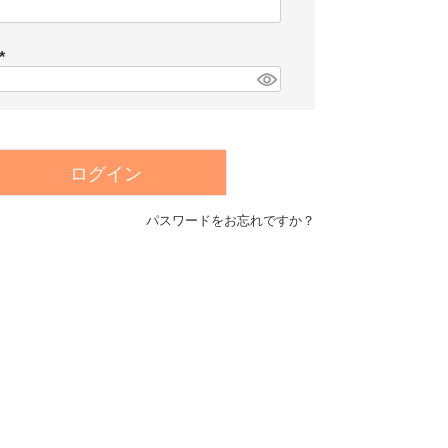
(
必
須
)
(
必
須
)
ログイン
パスワードをお忘れですか？