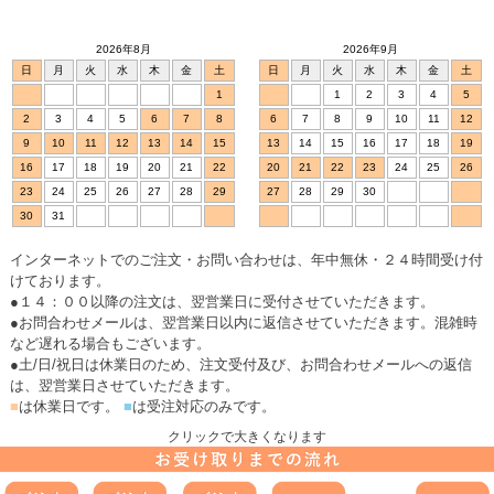
2026年8月
2026年9月
日
月
火
水
木
金
土
日
月
火
水
木
金
土
1
1
2
3
4
5
2
3
4
5
6
7
8
6
7
8
9
10
11
12
9
10
11
12
13
14
15
13
14
15
16
17
18
19
16
17
18
19
20
21
22
20
21
22
23
24
25
26
23
24
25
26
27
28
29
27
28
29
30
30
31
インターネットでのご注文・お問い合わせは、年中無休・２４時間受け付
けております。
●１４：００以降の注文は、翌営業日に受付させていただきます。
●お問合わせメールは、翌営業日以内に返信させていただきます。混雑時
など遅れる場合もございます。
●土/日/祝日は休業日のため、注文受付及び、お問合わせメールへの返信
は、翌営業日させていただきます。
■
は休業日です。
■
は受注対応のみです。
クリックで大きくなります