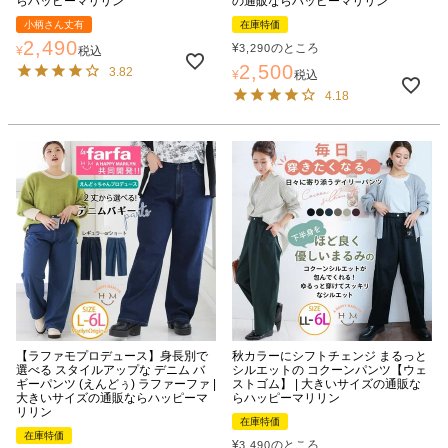
らハッピーマリリン
の通販ならハッピーマリリン
小柄さん丈有
在庫特価
2,490
¥
のところ
3,290
¥
税込
2,500
3.82
¥
税込
4.18
【ラファモプロデュース】身長別で
秋カラーにシフトチェンジ まるっと
選べる スタイルアップな デニム バ
シルエットの コクーンパンツ【ウェ
ギーパンツ (えんどぅ) ラファーファ |
ストゴム】 | 大きいサイズの通販な
大きいサイズの通販ならハッピーマ
らハッピーマリリン
リリン
在庫特価
在庫特価
¥
のところ
3,490