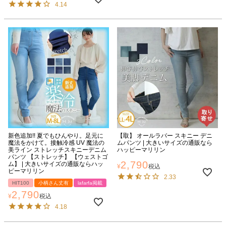
4.14
新色追加!! 夏でもひんやり。足元に
【取】 オールラバー スキニー デニ
魔法をかけて。接触冷感 UV 魔法の
ムパンツ | 大きいサイズの通販なら
美ライン ストレッチスキニーデニム
ハッピーマリリン
パンツ 【ストレッチ】 【ウェストゴ
2,790
ム】 | 大きいサイズの通販ならハッ
¥
税込
ピーマリリン
2.33
HIT100
小柄さん丈有
lafarfa掲載
2,790
¥
税込
4.18