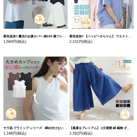
新色追加!! 魔法のお腹カバー 綿100 裾フレア Tシャツ | 大きいサイズの通販ならハッピーマリリン
新色追加!! 【ハッピーさらりん】 ウエストタック入り スッキリ魅せ コクーントップス | 大きいサイズの通販ならハッピーマリリン
1,584円
(税込)
2,151円
(税込)
サラ肌 ブラトップ シリーズ 締め付けない リブ タンクトップ | 大きいサイズの通販ならハッピーマリリン
【風通るプレミアム】 2丈展開 綿 楊柳 ギャザー フレア スカンツ 【ウェストゴム】 | 大きいサイズの通販ならハッピーマリリン
1,188円
(税込)
2,392円
(税込)