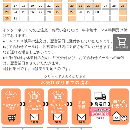
16
17
18
19
20
21
22
20
21
22
23
24
25
26
23
24
25
26
27
28
29
27
28
29
30
30
31
インターネットでのご注文・お問い合わせは、年中無休・２４時間受け付
けております。
●１４：００以降の注文は、翌営業日に受付させていただきます。
●お問合わせメールは、翌営業日以内に返信させていただきます。混雑時
カートを確認
など遅れる場合もございます。
●土/日/祝日は休業日のため、注文受付及び、お問合わせメールへの返信
は、翌営業日させていただきます。
■
は休業日です。
■
は受注対応のみです。
クリックで大きくなります