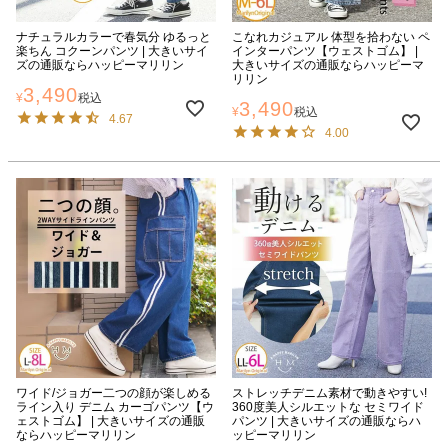
ナチュラルカラーで春気分 ゆるっと
こなれカジュアル 体型を拾わない ペ
楽ちん コクーンパンツ | 大きいサイ
インターパンツ【ウェストゴム】 |
ズの通販ならハッピーマリリン
大きいサイズの通販ならハッピーマ
リリン
3,490
¥
税込
3,490
¥
税込
4.67
4.00
ワイド/ジョガー二つの顔が楽しめる
ストレッチデニム素材で動きやすい!
ライン入り デニム カーゴパンツ【ウ
360度美人シルエットな セミワイド
ェストゴム】 | 大きいサイズの通販
パンツ | 大きいサイズの通販ならハ
ならハッピーマリリン
ッピーマリリン