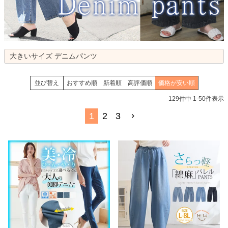
大きいサイズ デニムパンツ
並び替え
おすすめ順
新着順
高評価順
価格が安い順
129
件中
1
-
50
件表示
1
2
3