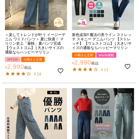
＜楽してトレンドが叶う イージーデ
新色追加!! 魔法の美ライン ストレッ
ニム ワイドパンツ＞ 夏に快適！ マ
チ スキニー デニムパンツ 【ストレ
リリン史上「最軽」夏パンツ完成
ッチ】 【ウェストゴム】 | 大きいサ
【ウェストゴム】 | 大きいサイズの
イズの通販ならハッピーマリリン
通販ならハッピーマリリン
小柄さん丈有
lafarfa掲載
HIT100
小柄さん丈有
2,990
¥
税込
2,990
¥
税込
4.13
4.18