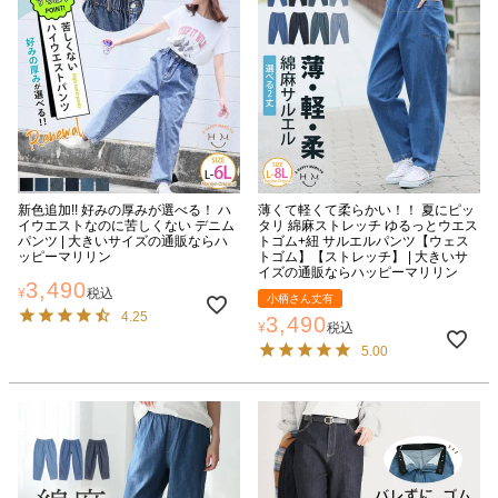
新色追加!! 好みの厚みが選べる！ ハ
薄くて軽くて柔らかい！！ 夏にピッ
イウエストなのに苦しくない デニム
タリ 綿麻ストレッチ ゆるっとウエス
パンツ | 大きいサイズの通販ならハ
トゴム+紐 サルエルパンツ【ウェス
ッピーマリリン
トゴム】【ストレッチ】 | 大きいサ
イズの通販ならハッピーマリリン
3,490
¥
税込
小柄さん丈有
4.25
3,490
¥
税込
5.00