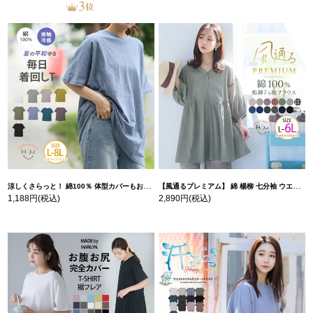
涼しくさらっと！ 綿100％ 体型カバーもお洒落も叶える 風合いコットン ゆるシルエット ドルマン | 大きいサイズの通販ならハッピーマリリン
【風通るプレミアム】 綿 楊柳 七分袖 ウエストギャザー ブラウス | 大きいサイズの通販ならハッピーマリリン
1,188円
(税込)
2,890円
(税込)