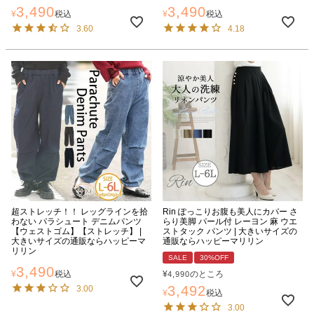
3,490
3,490
¥
税込
¥
税込
3.60
4.18
超ストレッチ！！ レッグラインを拾
Rin ぽっこりお腹も美人にカバー さ
わない パラシュート デニムパンツ
らり美脚 パール付 レーヨン 麻 ウエ
【ウェストゴム】【ストレッチ】 |
ストタック パンツ | 大きいサイズの
大きいサイズの通販ならハッピーマ
通販ならハッピーマリリン
リリン
SALE
30%OFF
3,490
¥
税込
¥
のところ
4,990
3,492
3.00
¥
税込
3.00