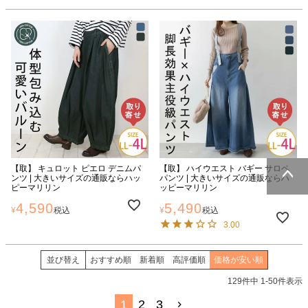
【取】 キュロット ピエロ デニムパ
【取】 ハイウエスト バギー サロペ
ンツ | 大きいサイズの通販ならハッ
パンツ | 大きいサイズの通販ならハ
ピーマリリン
ッピーマリリン
ページトッ
4,590
5,490
¥
税込
¥
税込
プへ
3.00
並び替え
おすすめ順
新着順
高評価順
価格が安い順
129
件中
1
-
50
件表示
1
2
3