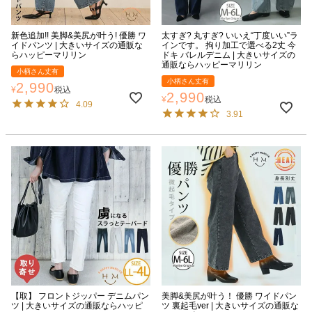
新色追加!! 美脚&美尻が叶う! 優勝 ワ
太すぎ? 丸すぎ? いいえ“丁度いい”ラ
イドパンツ | 大きいサイズの通販な
インです。 拘り加工で選べる2丈 今
らハッピーマリリン
ドキ バレルデニム | 大きいサイズの
通販ならハッピーマリリン
小柄さん丈有
小柄さん丈有
2,990
¥
税込
2,990
¥
税込
4.09
3.91
【取】 フロントジッパー デニムパン
美脚&美尻が叶う！ 優勝 ワイドパン
ツ | 大きいサイズの通販ならハッピ
ツ 裏起毛ver | 大きいサイズの通販な