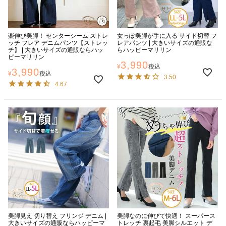
楽伸び美脚！ センターシーム ストレ
女っぽ美脚が手に入る サイド切替 フ
ッチ フレア デニムパンツ【ストレッ
レアパンツ | 大きいサイズの通販な
チ】 | 大きいサイズの通販ならハッ
らハッピーマリリン
ピーマリリン
3,990
¥
税込
3,990
¥
税込
3.50
4.67
美脚見え 切り替え フリンジ デニム |
美脚なのに伸びて快適！ スーパース
大きいサイズの通販ならハッピーマ
トレッチ 裏起毛 美脚シルエット デ