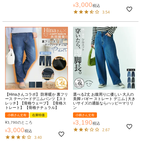
3,000
¥
税込
3.54
【Hinaさんコラボ】 防寒暖か 裏フリ
選べる2丈 お腹周りに優しい 大人の
ース テーパードデニムパンツ【スト
美脚 バギー ストレート デニム | 大き
レッチ】【骨格ウェーブ】 【骨格ス
いサイズの通販ならハッピーマリリ
トレート】 【骨格ナチュラル】
ン
小柄さん丈有
在庫特価
小柄さん丈有
3,190
¥
のところ
3,790
¥
税込
3,000
2.67
¥
税込
3.40