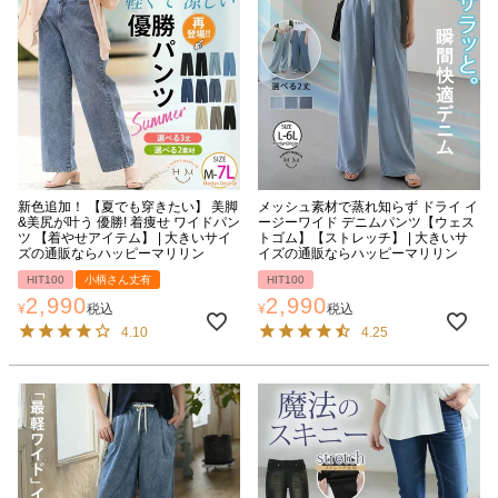
新色追加！ 【夏でも穿きたい】 美脚
メッシュ素材で蒸れ知らず ドライ イ
&美尻が叶う 優勝! 着痩せ ワイドパン
ージーワイド デニムパンツ【ウェス
ツ 【着やせアイテム】 | 大きいサイ
トゴム】【ストレッチ】 | 大きいサ
ズの通販ならハッピーマリリン
イズの通販ならハッピーマリリン
HIT100
小柄さん丈有
HIT100
2,990
2,990
¥
税込
¥
税込
4.10
4.25