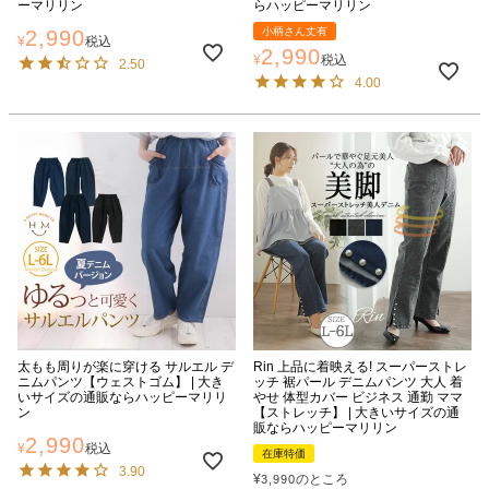
ーマリリン
らハッピーマリリン
小柄さん丈有
2,990
¥
税込
2,990
¥
税込
2.50
4.00
太もも周りが楽に穿ける サルエル デ
Rin 上品に着映える! スーパーストレ
ニムパンツ【ウェストゴム】 | 大き
ッチ 裾パール デニムパンツ 大人 着
いサイズの通販ならハッピーマリリ
やせ 体型カバー ビジネス 通勤 ママ
ン
【ストレッチ】 | 大きいサイズの通
販ならハッピーマリリン
2,990
¥
税込
在庫特価
3.90
¥
のところ
3,990