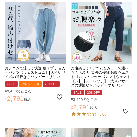
薄デニムで涼しく快適 裾リブ ジョガ
お腹楽らく♪ デニムとカラーで選べ
ーパンツ【ウェストゴム】| 大きいサ
る ひんやり 美脚の接触冷感 ウエス
イズの通販ならハッピーマリリン
トゴム ストレッチパンツ【ウェスト
ゴム】【ストレッチ】 | 大きいサイ
SALE
小柄さん丈有
20%OFF
ズの通販ならハッピーマリリン
¥
のところ
3,490
SALE
20%OFF
2,791
¥
税込
¥
のところ
3,490
2,791
¥
税込
3.00