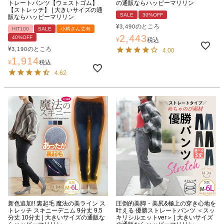
トレートパンツ【ウェストゴム】
の通販ならハッピーマリリン
【ストレッチ】 | 大きいサイズの通
SALE
30%OFF
販ならハッピーマリリン
¥
のところ
3,490
HIT100
SALE
小柄さん丈有
2,443
40%OFF
¥
税込
¥
のところ
3,190
4.00
1,914
¥
税込
4.62
新色追加!! 裏起毛 魔法の美ライン ス
圧倒的美脚・美尻&極上の穿き心地を
トレッチ スキニーデニム 9分丈 9.5
叶える 優勝ストレートパンツ ＜スッ
分丈 10分丈 | 大きいサイズの通販な
キリシルエットver＞ | 大きいサイズ