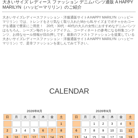
大きいサイズ レディース ファッション デニムパンツ通販 A HAPPY
MARILYN（ハッピーマリリン）のご紹介
大きいサイズレディースファッション・洋服通販サイトA HAPPY MARILYN（ハッピー
マリリン）では、トレンドをさり気なく取り入れたMから8Lサイズまでポチャかわコー
デを通販で豊富にご用意！ 20代・30代・40代の大人の女性におすすめなデニムパンツ
はもちろん、シーズン毎のトレンドアイテム、コーディネートの参考になる特集コンテ
ンツ、お得なセール情報が目白押しです。最新のファストファッションを提案している
大きいサイズレディースファッション・洋服通販サイトA HAPPY MARILYN（ハッピー
マリリン）で、是非ファッションを楽しんでみて下さい。
CALENDAR
2026年8月
2026年9月
日
月
火
水
木
金
土
日
月
火
水
木
金
土
1
1
2
3
4
5
2
3
4
5
6
7
8
6
7
8
9
10
11
12
9
10
11
12
13
14
15
13
14
15
16
17
18
19