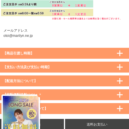
メールアドレス
otoi@marilyn.ne.jp
【商品引渡し時期】
【支払い方法及び支払い時期】
【配送方法について】
×
【宅配便配送料について】
購入価格 ／ 地域
通常
沖縄・離島など一部地域
【メール便配送料について】
5,900円（税込）未満
590円（税込）
1,200円（税込）
5,900円（税込）以上
購入価格 ／ 地域
全国一律
送料無料
返品・交換
送料お支払い
8,500円（税込）以上
無料
5,900円（税込）未満
260円（税込）