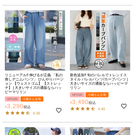
リニューアル!! 伸びるが正義 「私の
新色追加!! 旬のバレルでトレンドス
推しデニムパンツ」 ひんやりバージ
タイル バレルパンツ/カーブパンツ |
ョン 【ウェストゴム】 【ストレッ
大きいサイズの通販ならハッピーマ
チ】 | 大きいサイズの通販ならハッ
リリン
ピーマリリン
HIT100
小柄さん丈有
HIT100
小柄さん丈有
3,490
¥
税込
3,290
¥
税込
4.40
4.36