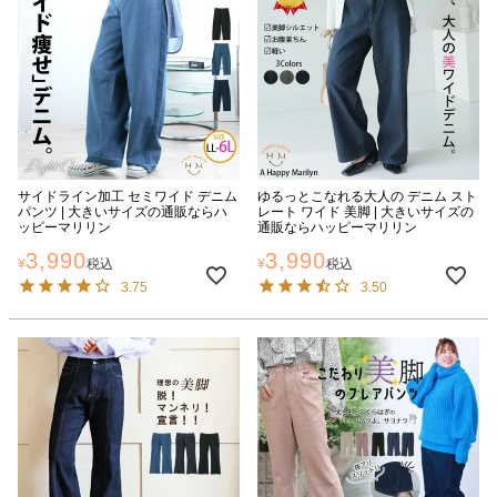
サイドライン加工 セミワイド デニム
ゆるっとこなれる大人の デニム スト
パンツ | 大きいサイズの通販ならハ
レート ワイド 美脚 | 大きいサイズの
ッピーマリリン
通販ならハッピーマリリン
3,990
3,990
¥
税込
¥
税込
3.75
3.50