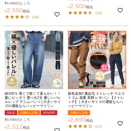
¥
のところ
3,490
2,500
¥
税込
2,500
¥
税込
4.62
3.90
綿100％ 薄くて軽くて柔らかい！！
新色追加!! 裏起毛 ストレッチ ウエス
夏にピッタリ 選べる2丈 優しいバレ
トゴム 楽暖 美脚 レギパン 【ストレ
ルレッグ デニムパンツ | 大きいサイ
ッチ】 | 大きいサイズの通販ならハ
ズの通販ならハッピーマリリン
ッピーマリリン
SALE
小柄さん丈有
30%OFF
小柄さん丈有
2,690
¥
のところ
3,590
¥
税込
2,512
4.23
¥
税込