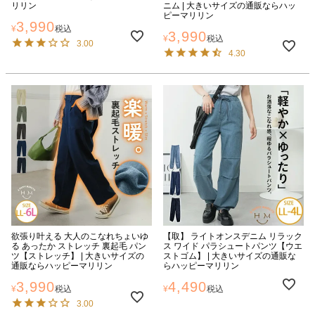
リリン
ニム | 大きいサイズの通販ならハッ
ピーマリリン
3,990
¥
税込
3,990
¥
税込
3.00
4.30
欲張り叶える 大人のこなれちょいゆ
【取】 ライトオンスデニム リラック
る あったか ストレッチ 裏起毛 パン
ス ワイド パラシュートパンツ【ウエ
ツ【ストレッチ】 | 大きいサイズの
ストゴム】 | 大きいサイズの通販な
通販ならハッピーマリリン
らハッピーマリリン
3,990
4,490
¥
税込
¥
税込
3.00