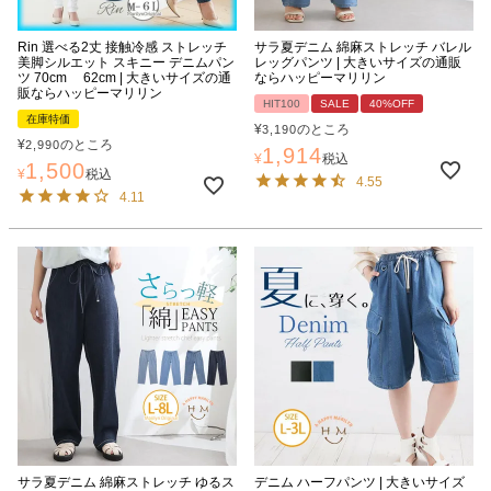
Rin 選べる2丈 接触冷感 ストレッチ
サラ夏デニム 綿麻ストレッチ バレル
美脚シルエット スキニー デニムパン
レッグパンツ | 大きいサイズの通販
ツ 70cm 62cm | 大きいサイズの通
ならハッピーマリリン
販ならハッピーマリリン
HIT100
SALE
40%OFF
在庫特価
¥
のところ
3,190
¥
のところ
2,990
1,914
¥
税込
1,500
¥
税込
4.55
4.11
サラ夏デニム 綿麻ストレッチ ゆるス
デニム ハーフパンツ | 大きいサイズ