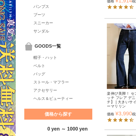
¥
1,914
価格
税
パンプス
ブーツ
スニーカー
サンダル
GOODS一覧
帽子・ハット
ベルト
バッグ
ストール・マフラー
アクセサリー
楽伸び美脚！ セ
ッチ フレア デ
ヘルス＆ビューティー
チ】 | 大きい
ーマリリン
¥
3,990
価格から探す
価格
税
0 yen ～ 1000 yen