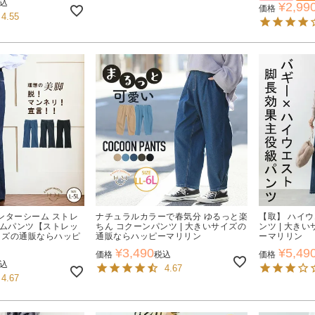
込
¥
2,99
価格
4.55
ンターシーム ストレ
ナチュラルカラーで春気分 ゆるっと楽
【取】 ハイウ
ニムパンツ【ストレッ
ちん コクーンパンツ | 大きいサイズの
ンツ | 大き
サイズの通販ならハッピ
通販ならハッピーマリリン
ーマリリン
¥
3,490
¥
5,49
価格
税込
価格
込
4.67
4.67