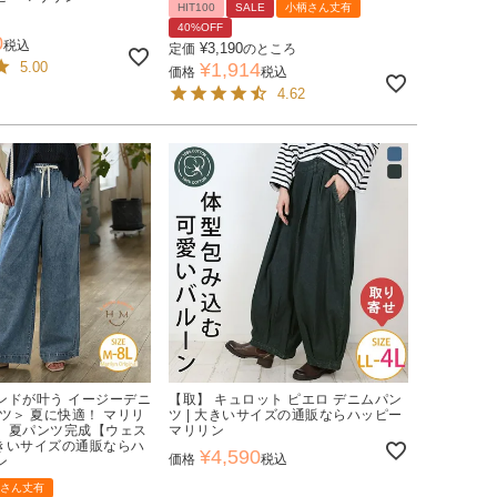
HIT100
SALE
小柄さん丈有
40%OFF
0
税込
¥
3,190
定価
のところ
5.00
¥
1,914
価格
税込
4.62
ンドが叶う イージーデニ
【取】 キュロット ピエロ デニムパン
ツ＞ 夏に快適！ マリリ
ツ | 大きいサイズの通販ならハッピー
」夏パンツ完成【ウェス
マリリン
大きいサイズの通販ならハ
¥
4,590
価格
税込
ン
さん丈有