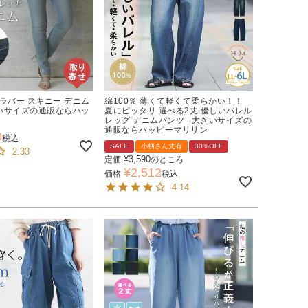
ラバー スキニー デニム
綿100％ 薄くて軽くて柔らかい！！
きいサイズの通販ならハッ
夏にピッタリ 選べる2丈 優しいバレル
レッグ デニムパンツ | 大きいサイズの
通販ならハッピーマリリン
0
税込
SALE
小柄さん丈有
30%OFF
2.33
¥
3,590
定価
のところ
¥
2,512
価格
税込
4.14