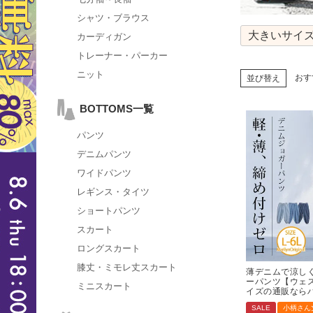
シャツ・ブラウス
大きいサイズ
カーディガン
トレーナー・パーカー
ニット
おす
並び替え
BOTTOMS一覧
パンツ
デニムパンツ
ワイドパンツ
レギンス・タイツ
ショートパンツ
スカート
ロングスカート
膝丈・ミモレ丈スカート
薄デニムで涼しく
ーパンツ【ウェス
ミニスカート
イズの通販なら
SALE
小柄さん