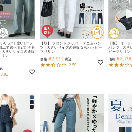
 いいえ“丁度いい”ラ
【取】 フロントジッパー デニムパン
【取】 オール
加工で選べる2丈 今ド
ツ | 大きいサイズの通販ならハッピー
パンツ | 大
 | 大きいサイズの通販
マリリン
ピーマリリン
リリン
¥
2,990
¥
2,79
価格
税込
価格
2.50
込
3.91