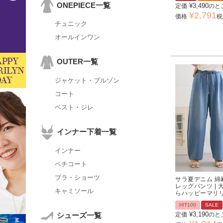
ONEPIECE一覧
¥
3,490
定価
のと
¥
2,791
価格
税
チュニック
オールインワン
OUTER一覧
ジャケット・ブルゾン
コート
ベスト・ジレ
インナー下着一覧
インナー
ペチコート
ブラ・ショーツ
サラ夏デニム 綿
レッグパンツ |
キャミソール
らハッピーマリ
HIT100
SALE
¥
3,190
シューズ一覧
定価
のと