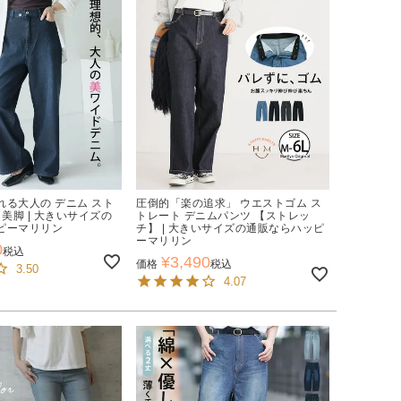
れる大人の デニム スト
圧倒的「楽の追求」 ウエストゴム ス
 美脚 | 大きいサイズの
トレート デニムパンツ 【ストレッ
ピーマリリン
チ】 | 大きいサイズの通販ならハッピ
ーマリリン
0
税込
¥
3,490
価格
税込
3.50
4.07