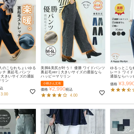
人のこなれちょいゆる
美脚&美尻が叶う！ 優勝 ワイドパンツ
ゆるっとこな
ッチ 裏起毛 パンツ
裏起毛ver | 大きいサイズの通販なら
レート ワイド
| 大きいサイズの通販
ハッピーマリリン
通販ならハッ
リリン
¥
3,99
小柄さん丈有
価格
¥
2,990
込
価格
税込
3.00
4.00