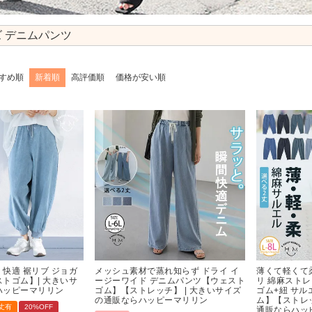
 デニムパンツ
すめ順
新着順
高評価順
価格が安い順
快適 裾リブ ジョガ
メッシュ素材で蒸れ知らず ドライ イ
薄くて軽くて
トゴム】| 大きいサ
ージーワイド デニムパンツ【ウェスト
リ 綿麻スト
ハッピーマリリン
ゴム】【ストレッチ】 | 大きいサイズ
ゴム+紐 サ
の通販ならハッピーマリリン
ム】【ストレッ
丈有
20%OFF
通販ならハッ