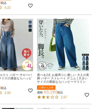
0
税込
4.22
エスト バギー サロペパ
選べる2丈 お腹周りに優しい 大人の美
いサイズの通販ならハッピ
脚 バギー ストレート デニム | 大きい
サイズの通販ならハッピーマリリン
0
小柄さん丈有
税込
¥
3,190
価格
税込
3.00
2.67