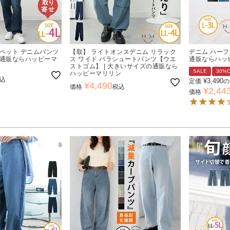
ロペット デニムパンツ
【取】 ライトオンスデニム リラック
デニム ハーフ
の通販ならハッピーマ
ス ワイド パラシュートパンツ【ウエ
通販ならハッ
ストゴム】 | 大きいサイズの通販なら
SALE
30%
ハッピーマリリン
込
¥
3,490
定価
の
¥
4,490
価格
税込
¥
2,44
価格