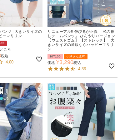
パンツ | 大きいサイズの
リニューアル!! 伸びるが正義 「私の推
ピーマリリン
しデニムパンツ」 ひんやりバージョン
【ウェストゴム】 【ストレッチ】 | 大
OFF
きいサイズの通販ならハッピーマリリ
ン
ところ
3
税込
HIT100
小柄さん丈有
¥
3,290
4.00
価格
税込
4.36