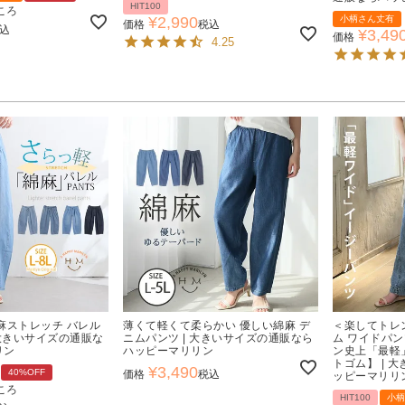
HIT100
ころ
¥
2,990
小柄さん丈有
価格
税込
込
¥
3,49
価格
4.25
麻ストレッチ バレル
薄くて軽くて柔らかい 優しい綿麻 デ
＜楽してトレ
 大きいサイズの通販な
ニムパンツ | 大きいサイズの通販なら
ム ワイドパン
リン
ハッピーマリリン
ン史上「最軽
トゴム】 | 
¥
3,490
40%OFF
価格
税込
ッピーマリリ
ころ
HIT100
小柄