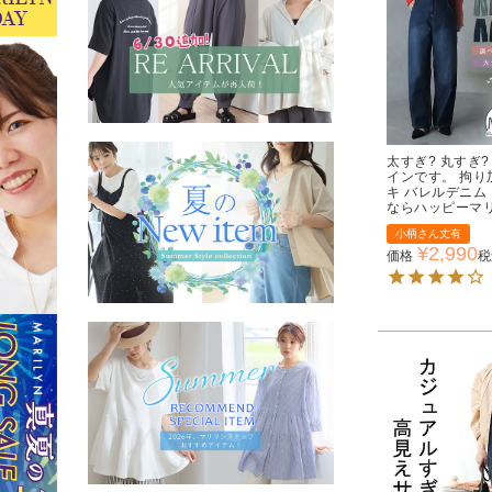
太すぎ? 丸すぎ?
インです。 拘り
キ バレルデニム
ならハッピーマ
小柄さん丈有
¥
2,990
価格
税